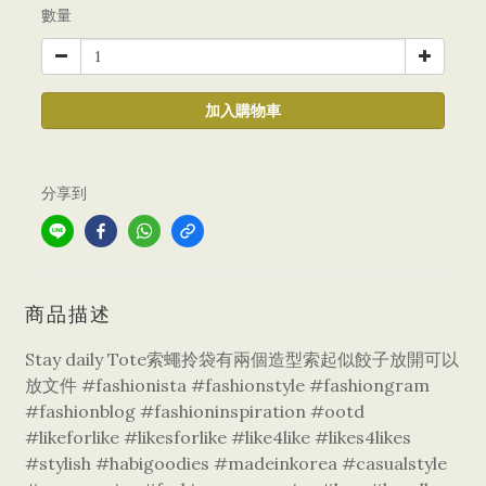
數量
加入購物車
分享到
商品描述
Stay daily Tote索蠅拎袋有兩個造型索起似餃子放開可以
放文件 #fashionista #fashionstyle #fashiongram
#fashionblog #fashioninspiration #ootd
#likeforlike #likesforlike #like4like #likes4likes
#stylish #habigoodies #madeinkorea #casualstyle