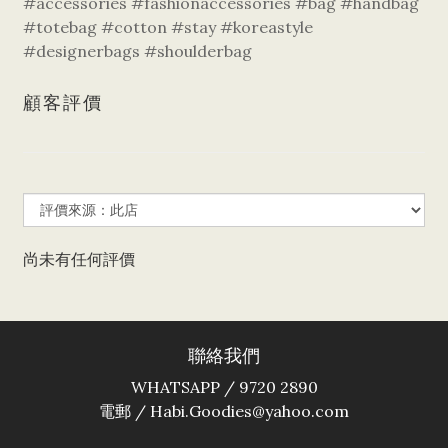
#accessories #fashionaccessories #bag #handbag
#totebag #cotton #stay #koreastyle
#designerbags #shoulderbag
顧客評價
尚未有任何評價
聯絡我們
WHATSAPP / 9720 2890
電郵 / Habi.Goodies@yahoo.com