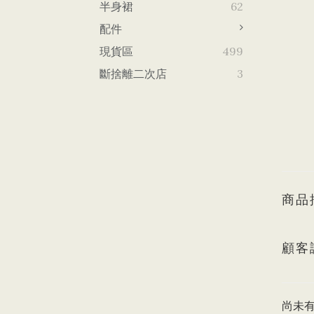
半身裙
62
配件
現貨區
499
斷捨離二次店
3
商品
顧客
尚未