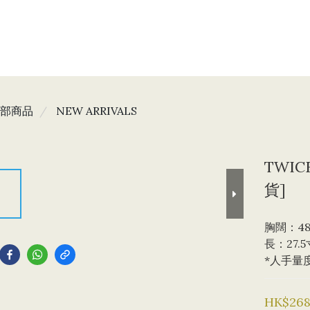
部商品
NEW ARRIVALS
TWIC
貨]
胸闊：4
到
長：27.5
*人手量
HK$268