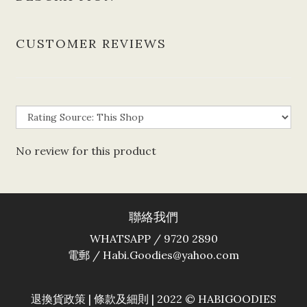
CUSTOMER REVIEWS
No review for this product
聯絡我們
WHATSAPP / 9720 2890
電郵 / Habi.Goodies@yahoo.com
退換貨政策
|
條款及細則
| 2022 © HABIGOODIES