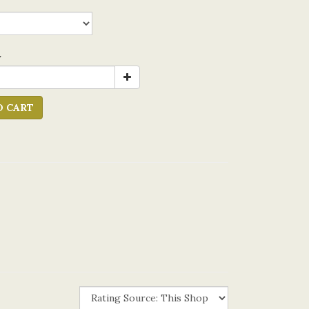
y
O CART