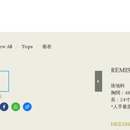
ew All
Tops
衛衣
REMIS
珠地料
胸闊：4
E
長：24
*人手量
HK$398