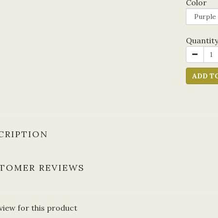
Color
Quantit
ADD T
CRIPTION
TOMER REVIEWS
view for this product