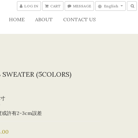
LOG IN
CART
MESSAGE
English
HOME
ABOUT
CONTACT US
 SWEATER (5COLORS)
8寸
寸
度或許有2-3cm誤差
.00