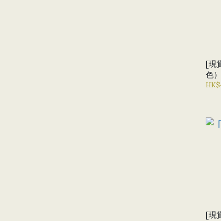
[現貨
色
HK$
[現