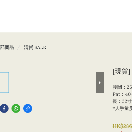
部商品
清貨 SALE
[現貨] 
腰闊：26
Pat：40
到
長：32寸
*人手量
HK$286