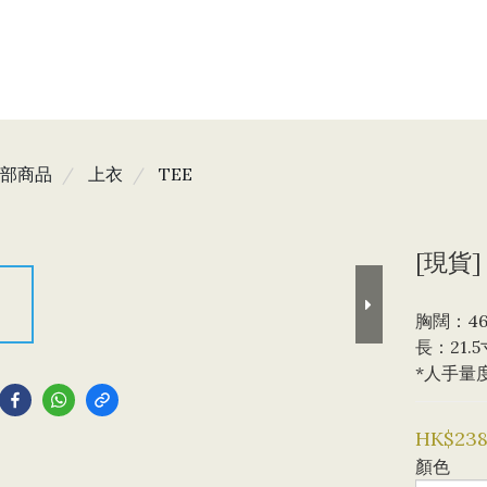
部商品
上衣
TEE
[現貨] 
胸闊：4
長：21.5
到
*人手量
HK$238
顏色